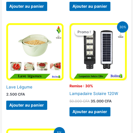
Ajouter au panier
Ajouter au panier
Le
Le
30%
prix
prix
Promo !
Promo !
initial
actuel
était :
est :
50.000 CFA.
35.000 CFA
Remise : 30%
Lave Légume
Lampadaire Solaire 120W
2.500
CFA
50.000
CFA
35.000
CFA
Ajouter au panier
Ajouter au panier
Le
Le
5%