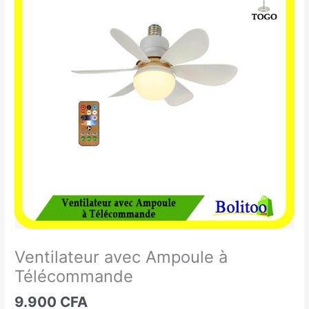
avec
Ampoule
à
Télécommande
Ventilateur avec Ampoule à
Télécommande
9.900
CFA