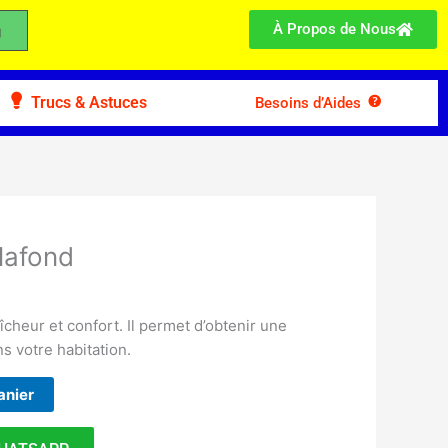
À Propos de Nous
Trucs & Astuces
Besoins d’Aides
Plafond
îcheur et confort. Il permet d’obtenir une
s votre habitation.
anier