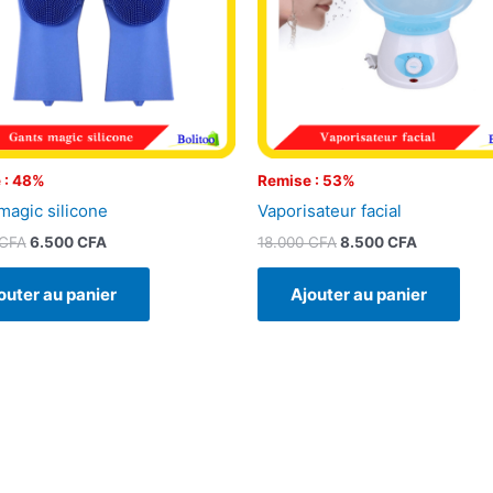
 : 48%
Remise : 53%
magic silicone
Vaporisateur facial
CFA
6.500
CFA
18.000
CFA
8.500
CFA
outer au panier
Ajouter au panier