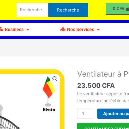
à
Recherche
0
CFA
Recherche
Plafond
pour :
Business
Nos Services
Ventilateur à 
quantité
de
23.500
CFA
Ventilateur
à
Le ventilateur apporte fra
Plafond
température agréable dan
Ajouter au p