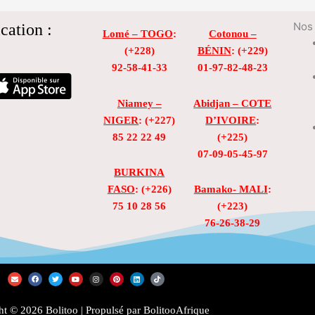
cation :
Nos 
Lomé – TOGO
:
Cotonou –
(+228)
BÉNIN
: (+229)
92-58-41-33
01-97-82-48-23
Niamey –
Abidjan – COTE
NIGER
: (+227)
D’IVOIRE
:
85 22 22 49
(+225)
07-09-05-45-97
BURKINA
FASO
: (+226)
Bamako- MALI
:
75 10 28 56
(+223)
76-26-38-29
E
F
T
Y
I
P
L
T
n
a
w
o
n
i
i
i
v
c
i
u
s
n
n
k
e
e
t
t
t
t
k
t
l
b
t
u
a
e
e
o
t © 2026 Bolitoo | Propulsé par BolitooAfrique
o
o
e
b
g
r
d
k