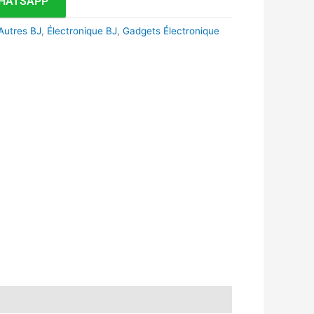
HATSAPP
Autres BJ
,
Électronique BJ
,
Gadgets Électronique
k
r
tsApp
inkedIn