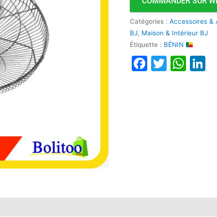
COMMANDER SUR W
Catégories :
Accessoires & 
BJ
,
Maison & Intérieur BJ
Étiquette :
BÉNIN
Faceboo
Twitte
Wha
L