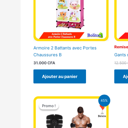
Remise
Armoire 2 Battants avec Portes
Gants 
Chaussures B
12.500
31.000
CFA
Aj
Ajouter au panier
Le
Le
45%
prix
prix
Promo !
Promo !
initial
actuel
était :
est :
22.000 CFA.
12.000 CFA.