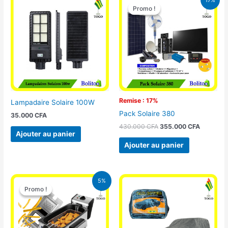
prix
prix
Promo !
Promo !
initial
actuel
était :
est :
430.000 CFA.
355.000 
Remise : 17%
Lampadaire Solaire 100W
Pack Solaire 380
35.000
CFA
430.000
CFA
355.000
CFA
Ajouter au panier
Ajouter au panier
Le
Le
5%
prix
prix
Promo !
Promo !
initial
actuel
était :
est :
39.000 CFA.
37.000 CFA.