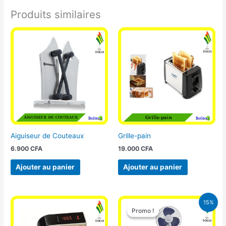
Produits similaires
Aiguiseur de Couteaux
Grille-pain
6.900
CFA
19.000
CFA
Ajouter au panier
Ajouter au panier
Le
Le
15%
prix
prix
Promo !
Promo !
initial
actuel
était :
est :