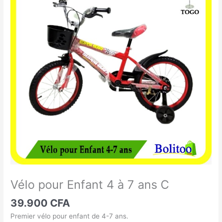
pour
Enfant
4
à
7
ans
C
Vélo pour Enfant 4 à 7 ans C
39.900
CFA
Premier vélo pour enfant de 4-7 ans.