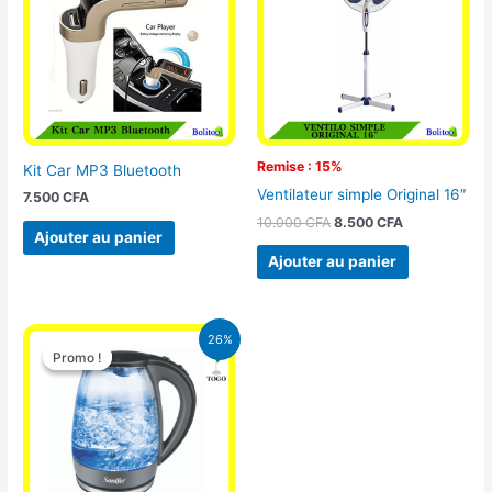
10.000 CFA.
8.500 CFA.
Remise : 15%
Kit Car MP3 Bluetooth
Ventilateur simple Original 16″
7.500
CFA
10.000
CFA
8.500
CFA
Ajouter au panier
Ajouter au panier
Le
Le
26%
prix
prix
Promo !
Promo !
initial
actuel
était :
est :
16.900 CFA.
12.500 CFA.