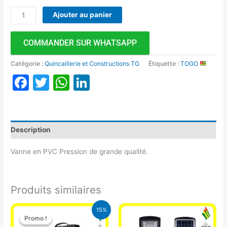
Ajouter au panier
COMMANDER SUR WHATSAPP
Catégorie :
Quincaillerie et Constructions TG
Étiquette :
TOGO
Facebook
Twitter
WhatsApp
LinkedIn
Description
Vanne en PVC Pression de grande qualité.
Produits similaires
Le
Le
15%
prix
prix
Promo !
Promo !
initial
actuel