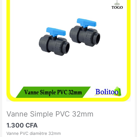
Simple
PVC
32mm
Vanne Simple PVC 32mm
1.300
CFA
Vanne PVC diamètre 32mm