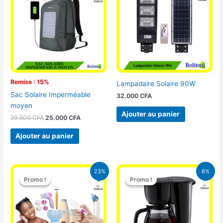
était :
est :
29.500 CFA.
25.000 CFA.
Remise : 15%
Lampadaire Solaire 90W
Sac Solaire Imperméable
32.000
CFA
moyen
Ajouter au panier
29.500
CFA
25.000
CFA
Ajouter au panier
Le
Le
Le
Le
23%
8%
prix
prix
prix
prix
Promo !
Promo !
Promo !
Promo !
initial
actuel
initial
actuel
était :
est :
était :
est :
65.000 CFA.
49.900 CFA.
25.000 CFA.
23.000 CFA