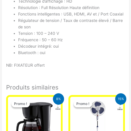
Technologie d’affichage : HD
Résolution : Full Résolution Haute définition
Fonctions intelligentes : USB, HDMI, AV et / Port Coaxial
Régulateur de tension / Taux de contraste élevé / Barre
de son
Tension : 100 – 240 V
Fréquence : 50 – 60 Hz
Décodeur intégré: oui
Bluetooth : oui
NB: FIXATEUR offert
Produits similaires
Le
Le
Le
Le
8%
15%
prix
prix
prix
prix
Promo !
Promo !
Promo !
Promo !
initial
actuel
initial
actuel
était :
est :
était :
est :
25.000 CFA.
23.000 CFA.
10.000 CFA.
8.500 CFA.