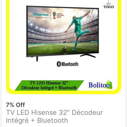
était :
est :
LED
79.900 CFA.
74.500 CFA.
Hisense
32"
Décodeur
Intégré
+
Bluetooth
7% Off
TV LED Hisense 32″ Décodeur
Intégré + Bluetooth