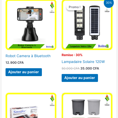
Le
Le
30%
prix
prix
Promo !
Promo !
initial
actuel
était :
est :
50.000 CFA.
35.000 CFA
Remise : 30%
Robot Camera à Bluetooth
Lampadaire Solaire 120W
12.900
CFA
50.000
CFA
35.000
CFA
Ajouter au panier
Ajouter au panier