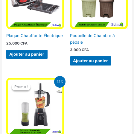
Plaque Chauffante Électrique
Poubelle de Chambre à
pédale
25.000
CFA
3.900
CFA
Ajouter au panier
Ajouter au panier
Le
Le
12%
prix
prix
Promo !
Promo !
initial
actuel
était :
est :
25.000 CFA.
22.000 CFA.