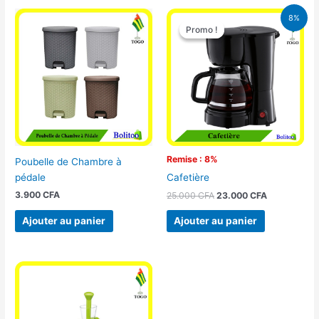
Le
Le
8%
prix
prix
Promo !
Promo !
initial
actuel
était :
est :
25.000 CFA.
23.000 CFA
Remise : 8%
Poubelle de Chambre à
pédale
Cafetière
3.900
CFA
25.000
CFA
23.000
CFA
Ajouter au panier
Ajouter au panier