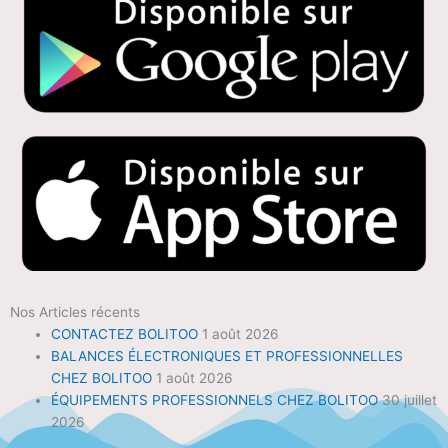
Nos Articles récents
CONTACTEZ BOLITOO
1 août 2026
BALANCES ÉLECTRONIQUES ET PROFESSIONNELLES
CHEZ BOLITOO
1 août 2026
ÉQUIPEMENTS PROFESSIONNELS CHEZ BOLITOO
30 juillet
2026