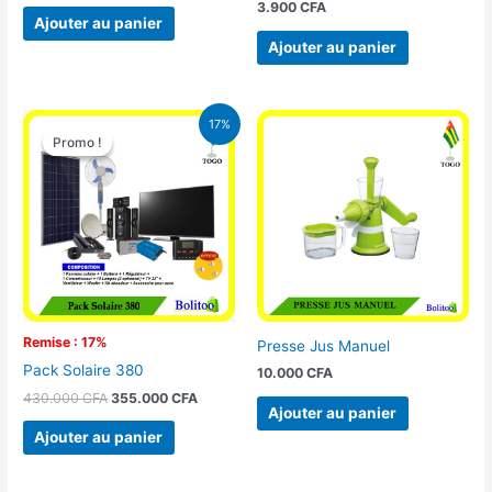
3.900
CFA
Ajouter au panier
Ajouter au panier
Le
Le
17%
prix
prix
Promo !
Promo !
initial
actuel
était :
est :
430.000 CFA.
355.000 CFA.
Remise : 17%
Presse Jus Manuel
Pack Solaire 380
10.000
CFA
430.000
CFA
355.000
CFA
Ajouter au panier
Ajouter au panier