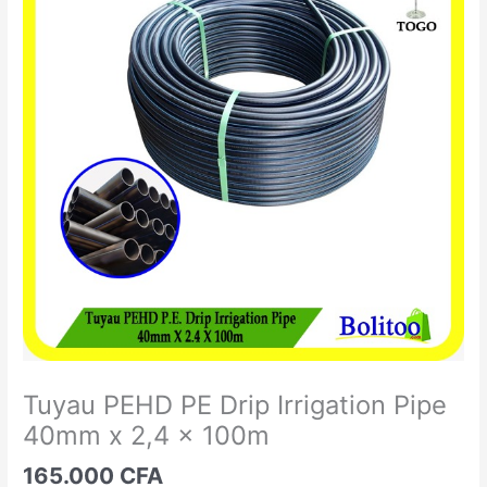
PEHD
PE
Drip
Irrigation
Pipe
40mm
x
2,4
x
100m
Tuyau PEHD PE Drip Irrigation Pipe
40mm x 2,4 x 100m
165.000
CFA