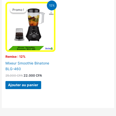
Le
Le
12%
prix
prix
Promo !
Promo !
initial
actuel
était :
est :
25.000 CFA.
22.000 CFA.
Remise : 12%
Mixeur Smoothie Binatone
BLG-460
25.000
CFA
22.000
CFA
Ajouter au panier