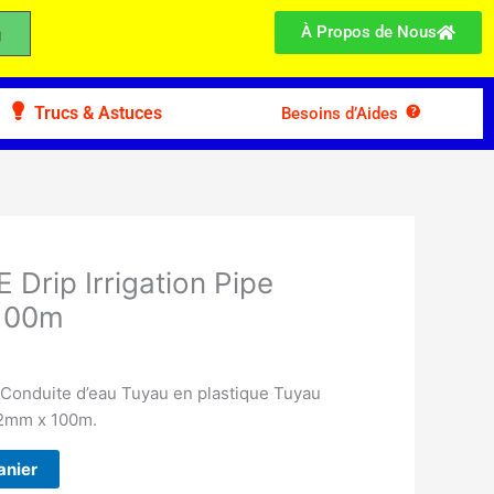
À Propos de Nous
Trucs & Astuces
Besoins d’Aides
Drip Irrigation Pipe
 100m
Conduite d’eau Tuyau en plastique Tuyau
32mm x 100m.
anier