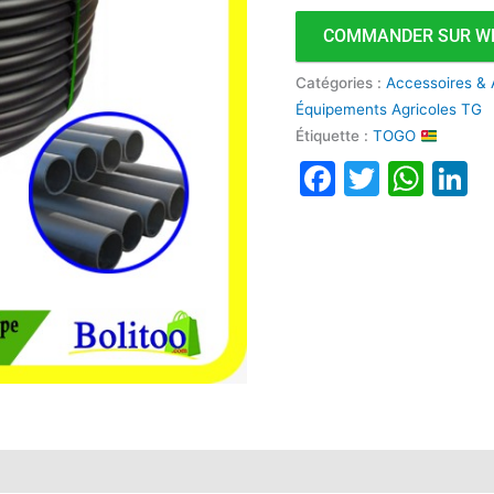
x
COMMANDER SUR W
1,6
x
Catégories :
Accessoires & 
100m
Équipements Agricoles TG
Étiquette :
TOGO
Faceboo
Twitte
Wha
L