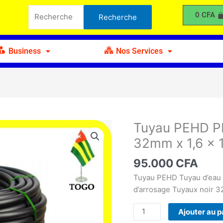
PEHD
Recherche
0
CFA
Recherche
PE
pour :
Drip
Irrigation
Business
Nos Services
Pipe
32mm
x
1,6
x
100m
Tuyau PEHD PE 
quantité
de
32mm x 1,6 x
Tuyau
PEHD
95.000
CFA
PE
Tuyau PEHD Tuyau d’eau 
Drip
d’arrosage Tuyaux noir 
Irrigation
Pipe
Ajouter au p
32mm