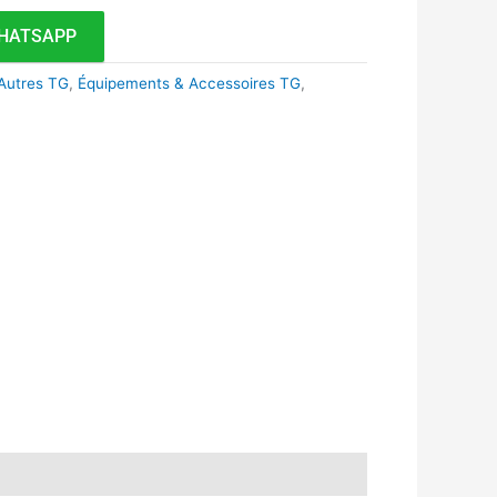
HATSAPP
Autres TG
,
Équipements & Accessoires TG
,
k
r
tsApp
inkedIn