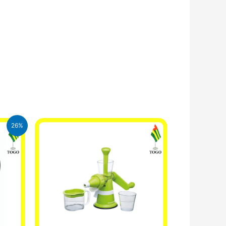
26%
FA.