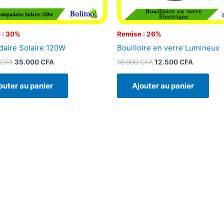
 : 30%
Remise : 26%
aire Solaire 120W
Bouilloire en verre Lumineux
CFA
35.000
CFA
16.900
CFA
12.500
CFA
outer au panier
Ajouter au panier