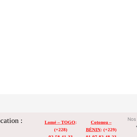
cation :
Nos 
Lomé – TOGO
:
Cotonou –
(+228)
BÉNIN
: (+229)