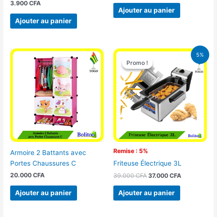
3.900
CFA
Ajouter au panier
Ajouter au panier
Le
Le
5%
prix
prix
Promo !
Promo !
initial
actuel
était :
est :
39.000 CFA.
37.000 CFA.
Remise : 5%
Armoire 2 Battants avec
Portes Chaussures C
Friteuse Électrique 3L
20.000
CFA
39.000
CFA
37.000
CFA
Ajouter au panier
Ajouter au panier