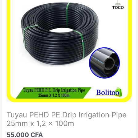
PEHD
PE
Drip
Irrigation
Pipe
25mm
x
1,2
x
100m
Tuyau PEHD PE Drip Irrigation Pipe
25mm x 1,2 x 100m
55.000
CFA