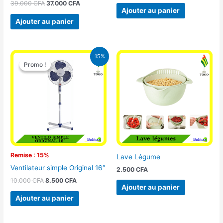
39.000
CFA
37.000
CFA
Ajouter au panier
Ajouter au panier
Le
Le
15%
prix
prix
Promo !
Promo !
initial
actuel
était :
est :
10.000 CFA.
8.500 CFA.
Remise : 15%
Lave Légume
Ventilateur simple Original 16″
2.500
CFA
10.000
CFA
8.500
CFA
Ajouter au panier
Ajouter au panier