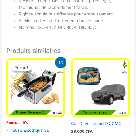
Résiste à la corrosion, aux fissures, poids léger,
techniques de raccordement facile.
Rigidité annulaire suffisante pour enfouissement.
Faibles pertes par frottement dans le fluide.
Normes : ISO 4427, DIN 8074, DIN 8075.
Produits similaires
Le
Le
5%
prix
prix
Promo !
Promo !
initial
actuel
était :
est :
39.000 CFA.
37.000 CFA.
Remise : 5%
Car Cover grand LC/GMC
Friteuse Électrique 3L
29.000
CFA