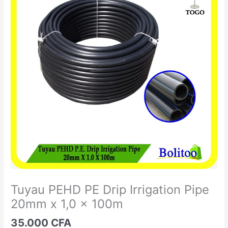
PEHD
PE
Drip
Irrigation
Pipe
20mm
x
1,0
x
100m
Tuyau PEHD PE Drip Irrigation Pipe
20mm x 1,0 x 100m
35.000
CFA