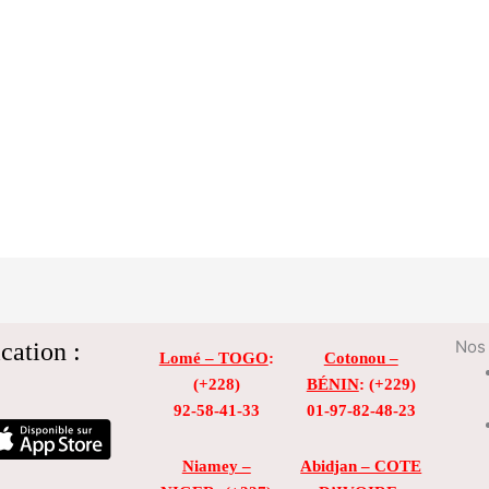
cation :
Nos 
Lomé – TOGO
:
Cotonou –
(+228)
BÉNIN
: (+229)
92-58-41-33
01-97-82-48-23
Niamey –
Abidjan – COTE