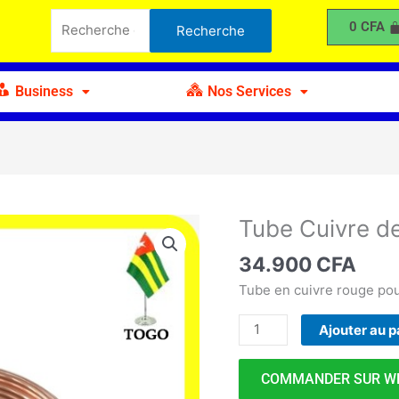
Cuivre
Recherche
0
CFA
Recherche
demi
pour :
de
15m
Business
Nos Services
Tube Cuivre d
quantité
de
34.900
CFA
Tube
Cuivre
Tube en cuivre rouge pou
demi
Ajouter au p
de
15m
COMMANDER SUR W