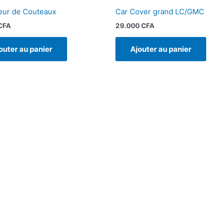
eur de Couteaux
Car Cover grand LC/GMC
CFA
29.000
CFA
outer au panier
Ajouter au panier