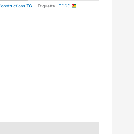
 Constructions TG
Étiquette :
TOGO
k
r
tsApp
inkedIn