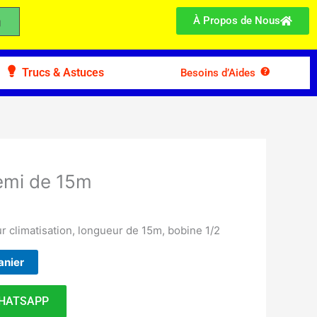
À Propos de Nous
Trucs & Astuces
Besoins d’Aides
emi de 15m
r climatisation, longueur de 15m, bobine 1/2
anier
HATSAPP