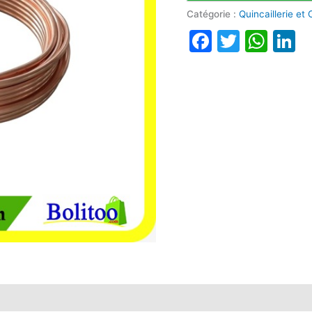
Catégorie :
Quincaillerie et
Faceboo
Twitte
Wha
L