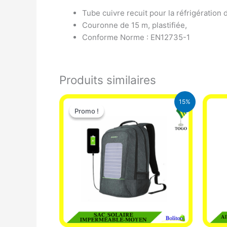
Tube cuivre recuit pour la réfrigération 
Couronne de 15 m, plastifiée,
Conforme Norme : EN12735-1
Produits similaires
Le
Le
15%
prix
prix
Promo !
Promo !
initial
actuel
était :
est :
29.500 CFA.
25.000 CFA.