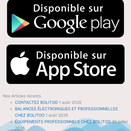
Nos Articles récents
CONTACTEZ BOLITOO
1 août 2026
BALANCES ÉLECTRONIQUES ET PROFESSIONNELLES
CHEZ BOLITOO
1 août 2026
ÉQUIPEMENTS PROFESSIONNELS CHEZ BOLITOO
30 juillet
2026