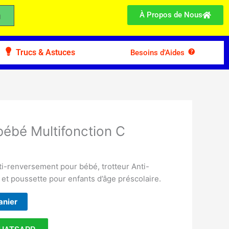
À Propos de Nous
Trucs & Astuces
Besoins d’Aides
bébé Multifonction C
ti-renversement pour bébé, trotteur Anti-
 et poussette pour enfants d’âge préscolaire.
anier