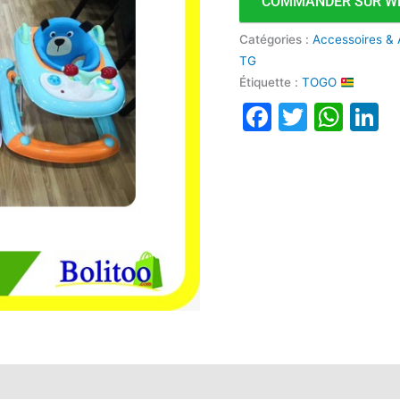
COMMANDER SUR W
Catégories :
Accessoires & 
TG
Étiquette :
TOGO
Faceboo
Twitte
Wha
L