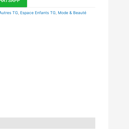
HATSAPP
Autres TG
,
Espace Enfants TG
,
Mode & Beauté
k
r
tsApp
inkedIn