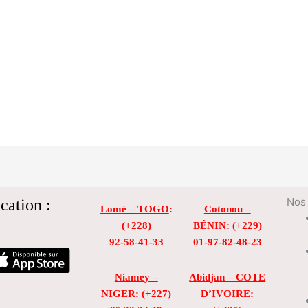
cation :
Nos 
Lomé – TOGO
:
Cotonou –
(+228)
BÉNIN
: (+229)
92-58-41-33
01-97-82-48-23
Niamey –
Abidjan – COTE
NIGER
: (+227)
D’IVOIRE
: