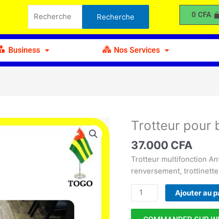
pour
Recherche
0
CFA
Recherche
bébé
pour :
Multifonction
C
Business
Nos Services
Trotteur pour 
quantité
de
37.000
CFA
Trotteur
pour
Trotteur multifonction An
bébé
renversement, trottinette
Multifonction
Ajouter au p
C