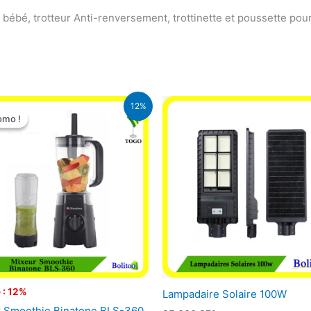
bébé, trotteur Anti-renversement, trottinette et poussette pour
Le
Le
12%
prix
prix
omo !
omo !
initial
actuel
était :
est :
25.000 CFA.
22.000 CFA.
 : 12%
Lampadaire Solaire 100W
 Smoothie Binatone BLS-360