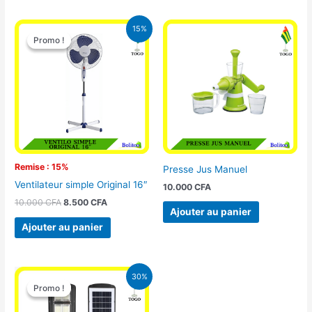
Le
Le
15%
prix
prix
Promo !
Promo !
initial
actuel
était :
est :
10.000 CFA.
8.500 CFA.
Remise : 15%
Presse Jus Manuel
Ventilateur simple Original 16″
10.000
CFA
10.000
CFA
8.500
CFA
Ajouter au panier
Ajouter au panier
Le
Le
30%
prix
prix
Promo !
Promo !
initial
actuel
était :
est :