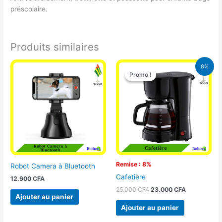
préscolaire.
Produits similaires
Le
Le
8%
prix
prix
Promo !
Promo !
initial
actuel
était :
est :
25.000 CFA.
23.000 CFA
Remise : 8%
Robot Camera à Bluetooth
Cafetière
12.900
CFA
25.000
CFA
23.000
CFA
Ajouter au panier
Ajouter au panier