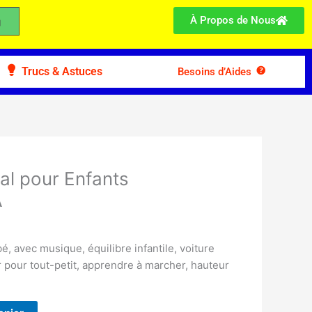
À Propos de Nous
Trucs & Astuces
Besoins d’Aides
al pour Enfants
A
é, avec musique, équilibre infantile, voiture
ur pour tout-petit, apprendre à marcher, hauteur