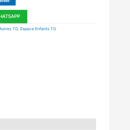
anier
HATSAPP
Autres TG
,
Espace Enfants TG
k
r
tsApp
inkedIn