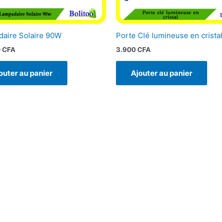
aire Solaire 90W
Porte Clé lumineuse en crista
0
CFA
3.900
CFA
outer au panier
Ajouter au panier