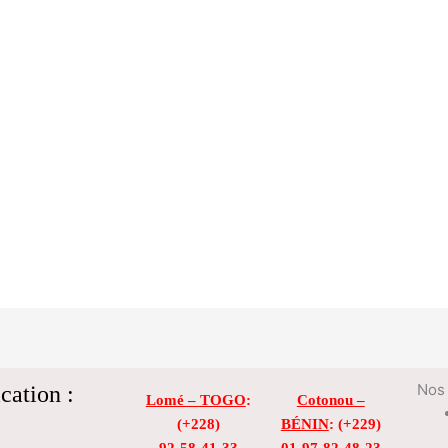
cation :
Nos 
Lomé – TOGO
:
Cotonou –
(+228)
BÉNIN
: (+229)