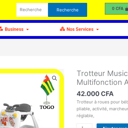
Musical
Recherche
0
CFA
Recherche
pour
pour :
Enfants
Multifonction
Business
Nos Services
A
Trotteur Music
quantité
de
Multifonction 
Trotteur
Musical
42.000
CFA
pour
Trotteur à roues pour béb
Enfants
pliable, activité, marche
Multifonction
réglable,
A