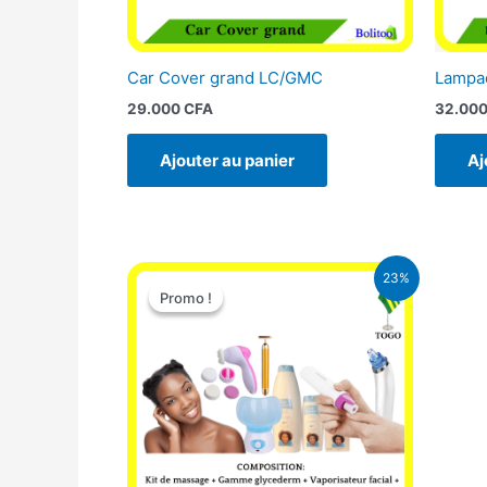
Car Cover grand LC/GMC
Lampad
29.000
CFA
32.00
Ajouter au panier
Aj
Le
Le
23%
prix
prix
Promo !
Promo !
initial
actuel
était :
est :
65.000 CFA.
49.900 CFA.