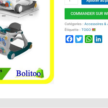
Ajouter au p
COMMANDER SUR W
Catégories :
Accessoires & 
Étiquette :
TOGO
Faceboo
Twitte
Wha
L