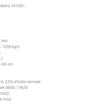
ndiana 14-V20 :
/ min
: 0,56 kg/h
L
 L
5-60 cm
0, 2,5% d’huile normale
A dB(A) : 116,10
9 m/s2
04 m/s2