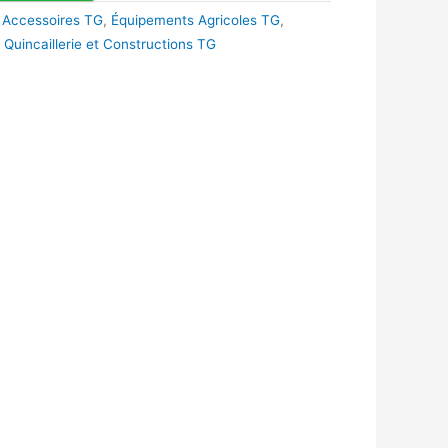
 Accessoires TG
,
Équipements Agricoles TG
,
,
Quincaillerie et Constructions TG
k
r
tsApp
inkedIn