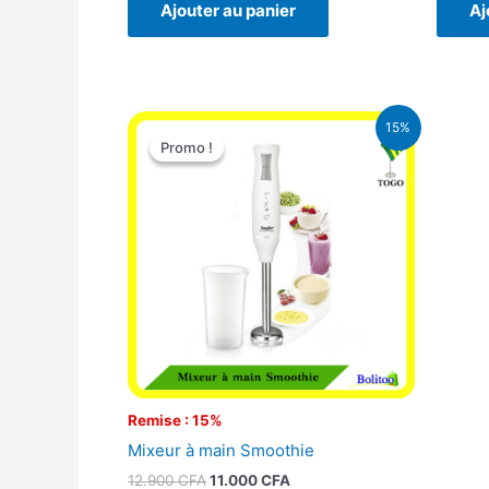
Ajouter au panier
Aj
Le
Le
15%
prix
prix
Promo !
Promo !
initial
actuel
était :
est :
12.900 CFA.
11.000 CFA.
Remise : 15%
Mixeur à main Smoothie
12.900
CFA
11.000
CFA