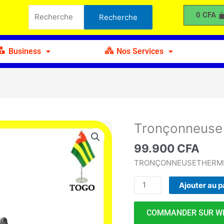
GARLAND
Recherche
0
CFA
Recherche
14"
pour :
Business
Nos Services
Tronçonneuse
quantité
de
99.900
CFA
Tronçonneuse
GARLAND
TRONÇONNEUSETHERMIQ
14"
Ajouter au p
COMMANDER SUR W