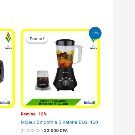
Le
Le
12%
prix
prix
Promo !
Promo !
initial
actuel
était :
est :
25.000 CFA.
22.000 CFA.
Remise : 12%
Mixeur Smoothie Binatone BLG-460
25.000
CFA
22.000
CFA