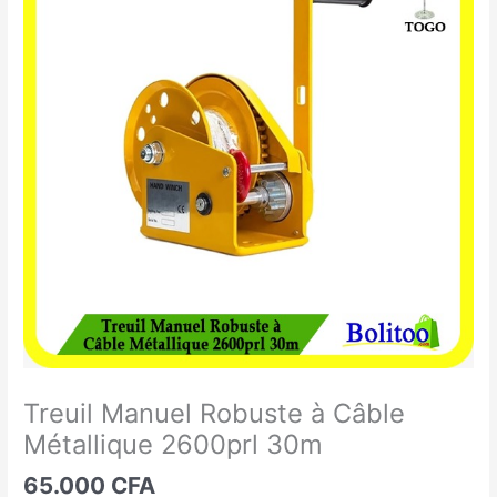
Manuel
Robuste
à
Câble
Métallique
2600prl
30m
Treuil Manuel Robuste à Câble
Métallique 2600prl 30m
65.000
CFA