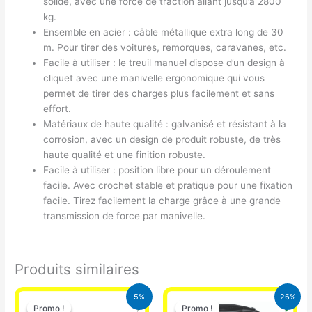
solide, avec une force de traction allant jusqu’à 2800
kg.
Ensemble en acier : câble métallique extra long de 30
m. Pour tirer des voitures, remorques, caravanes, etc.
Facile à utiliser : le treuil manuel dispose d’un design à
cliquet avec une manivelle ergonomique qui vous
permet de tirer des charges plus facilement et sans
effort.
Matériaux de haute qualité : galvanisé et résistant à la
corrosion, avec un design de produit robuste, de très
haute qualité et une finition robuste.
Facile à utiliser : position libre pour un déroulement
facile. Avec crochet stable et pratique pour une fixation
facile. Tirez facilement la charge grâce à une grande
transmission de force par manivelle.
Produits similaires
Le
Le
Le
Le
5%
26%
prix
prix
prix
prix
Promo !
Promo !
Promo !
Promo !