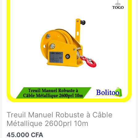
Manuel
Robuste
à
Câble
Métallique
2600prl
10m
Treuil Manuel Robuste à Câble
Métallique 2600prl 10m
45.000
CFA