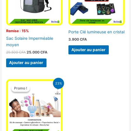
Remise : 15%
Porte Clé lumineuse en cristal
Sac Solaire Imperméable
3.900
CFA
moyen
Ajouter au panier
29.500
CFA
25.000
CFA
Ajouter au panier
Le
Le
23%
prix
prix
Promo !
Promo !
initial
actuel
était :
est :
65.000 CFA.
49.900 CFA.