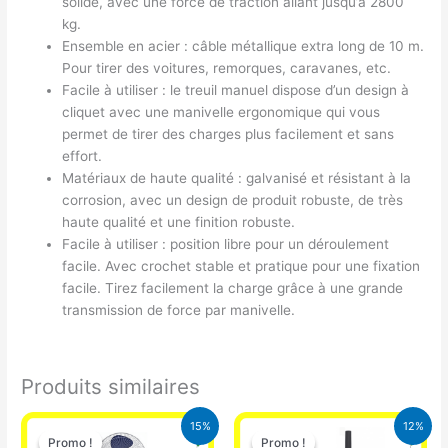
solide, avec une force de traction allant jusqu’à 2800
kg.
Ensemble en acier : câble métallique extra long de 10 m.
Pour tirer des voitures, remorques, caravanes, etc.
Facile à utiliser : le treuil manuel dispose d’un design à
cliquet avec une manivelle ergonomique qui vous
permet de tirer des charges plus facilement et sans
effort.
Matériaux de haute qualité : galvanisé et résistant à la
corrosion, avec un design de produit robuste, de très
haute qualité et une finition robuste.
Facile à utiliser : position libre pour un déroulement
facile. Avec crochet stable et pratique pour une fixation
facile. Tirez facilement la charge grâce à une grande
transmission de force par manivelle.
Produits similaires
Le
Le
Le
Le
15%
12%
prix
prix
prix
prix
Promo !
Promo !
Promo !
Promo !