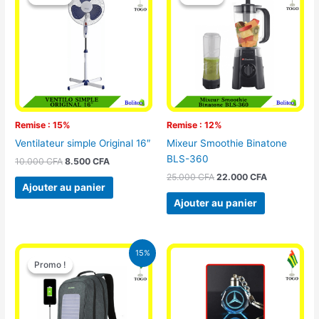
initial
actuel
initial
actuel
était :
est :
était :
est :
10.000 CFA.
8.500 CFA.
25.000 CFA.
22.000 CFA
Remise : 15%
Remise : 12%
Ventilateur simple Original 16″
Mixeur Smoothie Binatone
BLS-360
10.000
CFA
8.500
CFA
25.000
CFA
22.000
CFA
Ajouter au panier
Ajouter au panier
Le
Le
15%
prix
prix
Promo !
Promo !
initial
actuel
était :
est :
29.500 CFA.
25.000 CFA.