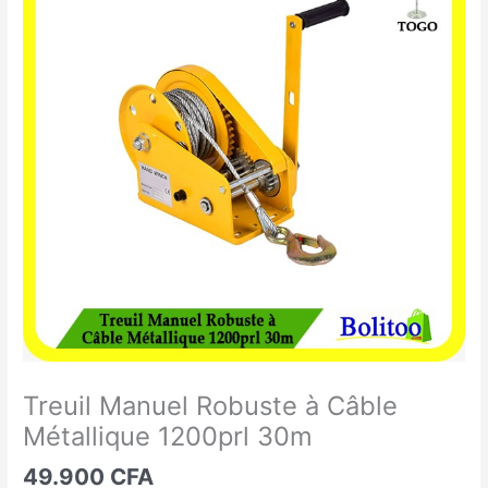
Manuel
Robuste
à
Câble
Métallique
1200prl
30m
Treuil Manuel Robuste à Câble
Métallique 1200prl 30m
49.900
CFA