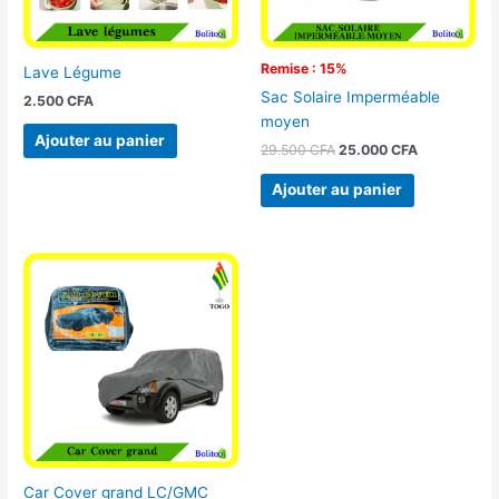
Remise : 15%
Lave Légume
Sac Solaire Imperméable
2.500
CFA
moyen
Ajouter au panier
29.500
CFA
25.000
CFA
Ajouter au panier
Car Cover grand LC/GMC