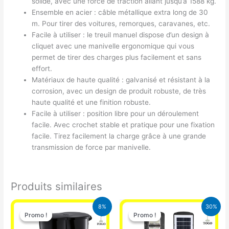
solide, avec une force de traction allant jusqu’à 1588 kg.
Ensemble en acier : câble métallique extra long de 30
m. Pour tirer des voitures, remorques, caravanes, etc.
Facile à utiliser : le treuil manuel dispose d’un design à
cliquet avec une manivelle ergonomique qui vous
permet de tirer des charges plus facilement et sans
effort.
Matériaux de haute qualité : galvanisé et résistant à la
corrosion, avec un design de produit robuste, de très
haute qualité et une finition robuste.
Facile à utiliser : position libre pour un déroulement
facile. Avec crochet stable et pratique pour une fixation
facile. Tirez facilement la charge grâce à une grande
transmission de force par manivelle.
Produits similaires
Le
Le
Le
Le
8%
30%
prix
prix
prix
prix
Promo !
Promo !
Promo !
Promo !
initial
actuel
initial
actuel
était :
est :
était :
est :