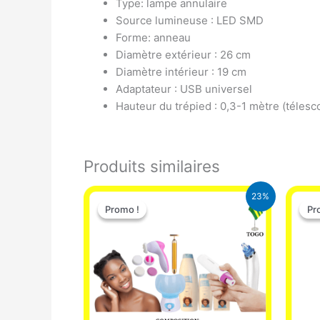
Type: lampe annulaire
Source lumineuse : LED SMD
Forme: anneau
Diamètre extérieur : 26 cm
Diamètre intérieur : 19 cm
Adaptateur : USB universel
Hauteur du trépied : 0,3-1 mètre (télesc
Produits similaires
Le
Le
23%
prix
prix
Promo !
Promo !
Pr
Pr
initial
actuel
était :
est :
65.000 CFA.
49.900 CFA.