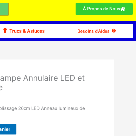
À Propos de Nous
Trucs & Astuces
Besoins d’Aides
Lampe Annulaire LED et
e
plissage 26cm LED Anneau lumineux de
anier