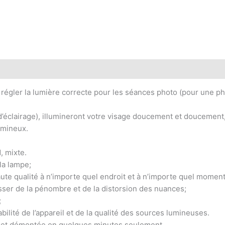
 régler la lumière correcte pour les séances photo (pour une pho
’éclairage), illumineront votre visage doucement et doucement,
umineux.
, mixte.
la lampe;
aute qualité à n’importe quel endroit et à n’importe quel moment
ser de la pénombre et de la distorsion des nuances;
;
iabilité de l’appareil et de la qualité des sources lumineuses.
e et démontée en quelques minutes seulement.