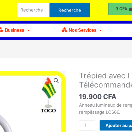
avec
Recherche
0
CFA
Recherche
Lampe
pour :
Annulaire
LED
Business
Nos Services
et
Télécommande
Trépied avec 
quantité
de
Télécommand
Trépied
avec
19.900
CFA
Lampe
Anneau lumineux de rem
Annulaire
remplissage LC666.
LED
et
Ajouter au p
Télécommande