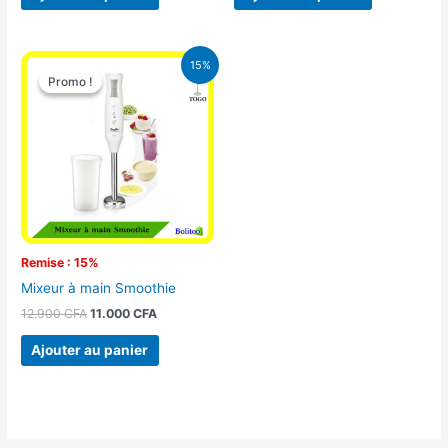
Le
Le
15%
prix
prix
Promo !
Promo !
initial
actuel
était :
est :
12.900 CFA.
11.000 CFA.
Remise : 15%
Mixeur à main Smoothie
12.900
CFA
11.000
CFA
Ajouter au panier