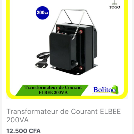
de
Courant
ELBEE
200VA
Transformateur de Courant ELBEE
200VA
12.500
CFA