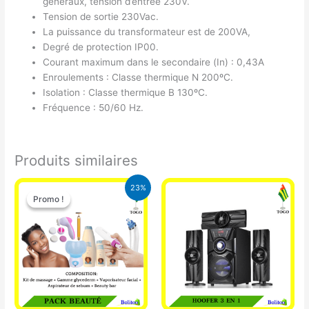
généraux, tension d’entrée 230V.
Tension de sortie 230Vac.
La puissance du transformateur est de 200VA,
Degré de protection IP00.
Courant maximum dans le secondaire (In) : 0,43A
Enroulements : Classe thermique N 200ºC.
Isolation : Classe thermique B 130ºC.
Fréquence : 50/60 Hz.
Produits similaires
Le
Le
23%
prix
prix
Promo !
Promo !
initial
actuel
était :
est :
65.000 CFA.
49.900 CFA.