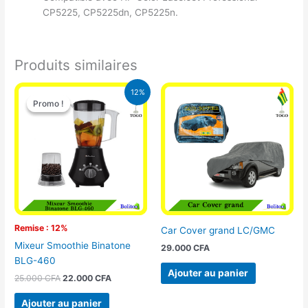
CP5225, CP5225dn, CP5225n.
Produits similaires
Le
Le
12%
prix
prix
Promo !
Promo !
initial
actuel
était :
est :
25.000 CFA.
22.000 CFA.
Remise : 12%
Car Cover grand LC/GMC
Mixeur Smoothie Binatone
29.000
CFA
BLG-460
Ajouter au panier
25.000
CFA
22.000
CFA
Ajouter au panier