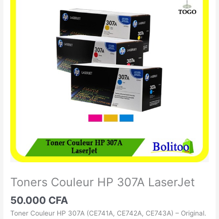
Couleur
HP
307A
LaserJet
Toners Couleur HP 307A LaserJet
50.000
CFA
Toner Couleur HP 307A (CE741A, CE742A, CE743A) – Original.