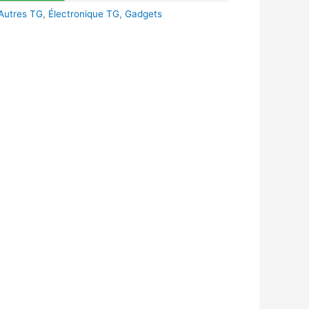
Autres TG
,
Électronique TG
,
Gadgets
k
r
tsApp
inkedIn