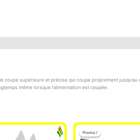
e coupe supérieure et précise qui coupe proprement jusqu’au d
longtemps même lorsque l’alimentation est coupée.
Le
Le
prix
prix
Promo !
Promo !
initial
actue