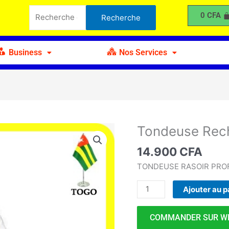
Rechargeable
Recherche
0
CFA
Recherche
NG-
pour :
699
Plus
Business
Nos Services
Tondeuse Rec
quantité
de
14.900
CFA
Tondeuse
Rechargeable
TONDEUSE RASOIR PRO
NG-
Ajouter au p
699
Plus
COMMANDER SUR W