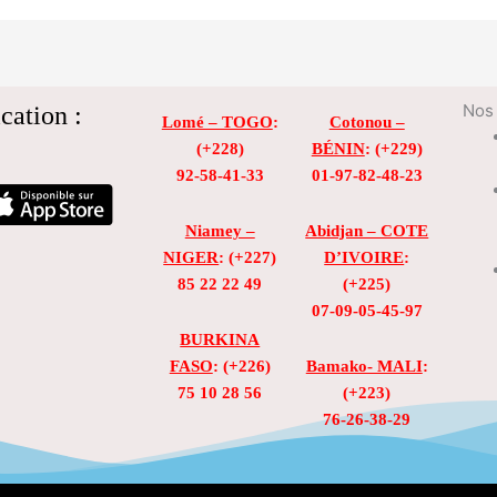
cation :
Nos 
Lomé – TOGO
:
Cotonou –
(+228)
BÉNIN
: (+229)
92-58-41-33
01-97-82-48-23
Niamey –
Abidjan – COTE
NIGER
: (+227)
D’IVOIRE
:
85 22 22 49
(+225)
07-09-05-45-97
BURKINA
FASO
: (+226)
Bamako- MALI
:
75 10 28 56
(+223)
76-26-38-29