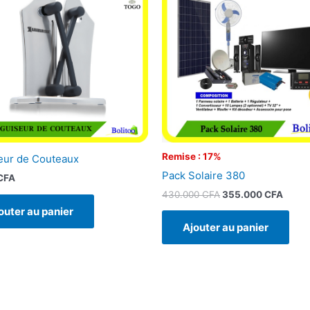
était :
est :
430.000 CFA.
355.0
Remise : 17%
eur de Couteaux
Pack Solaire 380
CFA
430.000
CFA
355.000
CFA
outer au panier
Ajouter au panier