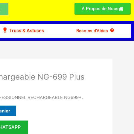
À Propos de Nous
Trucs & Astuces
Besoins d’Aides
hargeable NG-699 Plus
FESSIONNEL RECHARGEABLE NG699+.
anier
HATSAPP