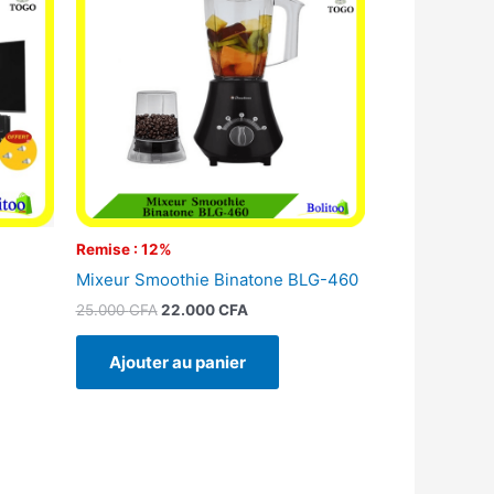
était :
est :
00 CFA.
25.000 CFA.
22.000 CFA.
Remise : 12%
Mixeur Smoothie Binatone BLG-460
25.000
CFA
22.000
CFA
Ajouter au panier