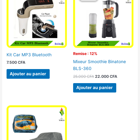
était :
est :
25.000 CFA.
22.000 CFA
Remise : 12%
Kit Car MP3 Bluetooth
Mixeur Smoothie Binatone
7.500
CFA
BLS-360
Ajouter au panier
25.000
CFA
22.000
CFA
Ajouter au panier