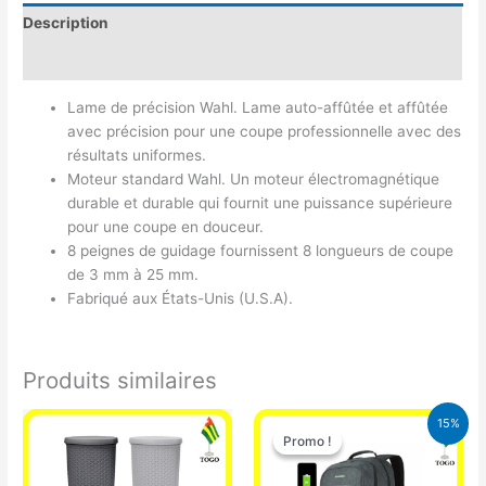
Description
Avis (0)
Lame de précision Wahl. Lame auto-affûtée et affûtée
avec précision pour une coupe professionnelle avec des
résultats uniformes.
Moteur standard Wahl. Un moteur électromagnétique
durable et durable qui fournit une puissance supérieure
pour une coupe en douceur.
8 peignes de guidage fournissent 8 longueurs de coupe
de 3 mm à 25 mm.
Fabriqué aux États-Unis (U.S.A).
Produits similaires
Le
Le
15%
prix
prix
Promo !
Promo !
initial
actuel
était :
est :
29.500 CFA.
25.000 CFA