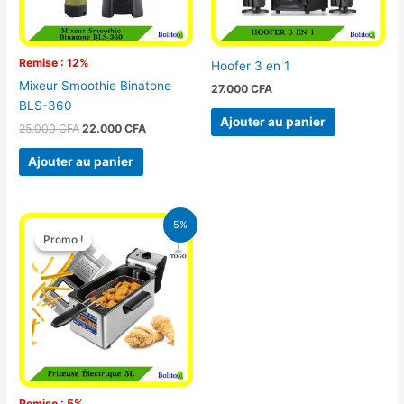
Remise : 12%
Hoofer 3 en 1
Mixeur Smoothie Binatone
27.000
CFA
BLS-360
Ajouter au panier
25.000
CFA
22.000
CFA
Ajouter au panier
Le
Le
5%
prix
prix
Promo !
Promo !
initial
actuel
était :
est :
39.000 CFA.
37.000 CFA.
Remise : 5%