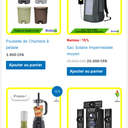
Remise : 15%
Poubelle de Chambre à
pédale
Sac Solaire Imperméable
moyen
3.900
CFA
29.500
CFA
25.000
CFA
Ajouter au panier
Ajouter au panier
Le
Le
12%
prix
prix
Promo !
Promo !
initial
actuel
était :
est :
25.000 CFA.
22.000 CFA.