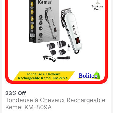
était :
est :
à
14.900 CFA.
11.500 CFA.
Cheveux
Rechargeable
Kemei
KM-
809A
23% Off
Tondeuse à Cheveux Rechargeable
Kemei KM-809A