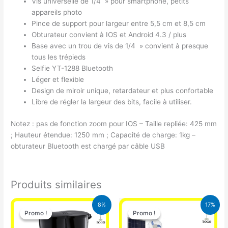
Vis universelle de 1/4 » pour smartphone, petits
appareils photo
Pince de support pour largeur entre 5,5 cm et 8,5 cm
Obturateur convient à IOS et Android 4.3 / plus
Base avec un trou de vis de 1/4 » convient à presque
tous les trépieds
Selfie YT-1288 Bluetooth
Léger et flexible
Design de miroir unique, retardateur et plus confortable
Libre de régler la largeur des bits, facile à utiliser.
Notez : pas de fonction zoom pour IOS – Taille repliée: 425 mm
; Hauteur étendue: 1250 mm ; Capacité de charge: 1kg –
obturateur Bluetooth est chargé par câble USB
Produits similaires
Le
Le
Le
Le
8%
17%
prix
prix
prix
prix
Promo !
Promo !
Promo !
Promo !
initial
actuel
initial
actuel
était :
est :
était :
est :