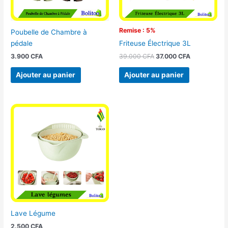
Remise : 5%
Poubelle de Chambre à
pédale
Friteuse Électrique 3L
3.900
CFA
39.000
CFA
37.000
CFA
Ajouter au panier
Ajouter au panier
Lave Légume
2.500
CFA