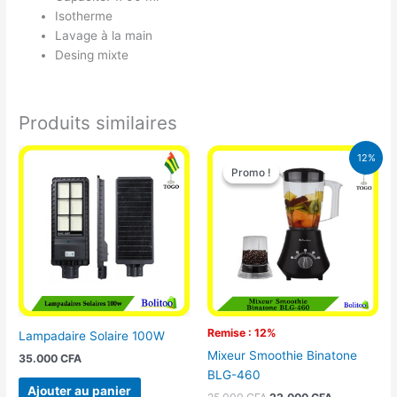
Isotherme
Lavage à la main
Desing mixte
Produits similaires
Le
Le
12%
prix
prix
Promo !
Promo !
initial
actuel
était :
est :
25.000 CFA.
22.000 CFA
Remise : 12%
Lampadaire Solaire 100W
Mixeur Smoothie Binatone
35.000
CFA
BLG-460
Ajouter au panier