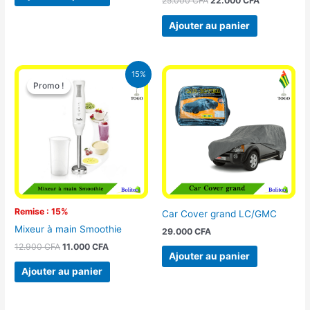
25.000
CFA
22.000
CFA
Ajouter au panier
Le
Le
15%
prix
prix
Promo !
Promo !
initial
actuel
était :
est :
12.900 CFA.
11.000 CFA.
Remise : 15%
Car Cover grand LC/GMC
Mixeur à main Smoothie
29.000
CFA
12.900
CFA
11.000
CFA
Ajouter au panier
Ajouter au panier