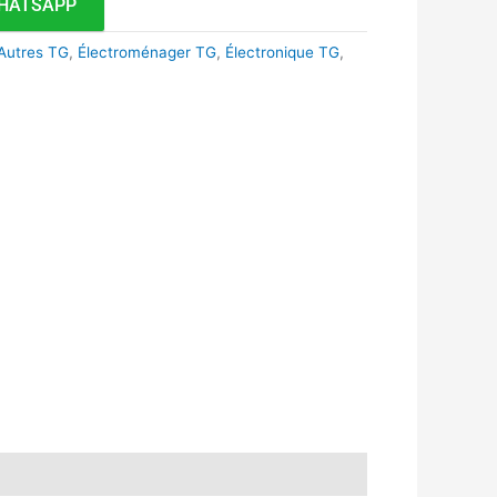
HATSAPP
Autres TG
,
Électroménager TG
,
Électronique TG
,
k
r
tsApp
inkedIn