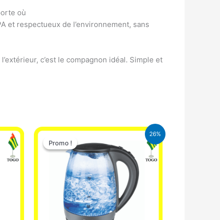
porte où
BPA et respectueux de l’environnement, sans
’extérieur, c’est le compagnon idéal. Simple et
Le
Le
26%
prix
prix
Promo !
Promo !
initial
actuel
était :
est :
16.900 CFA.
12.500 CFA.