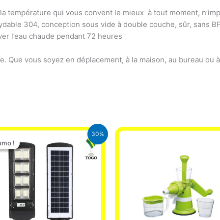
t à la température qui vous convent le mieux à tout moment, n’im
oxydable 304, conception sous vide à double couche, sûr, sans 
erver l’eau chaude pendant 72 heures
e. Que vous soyez en déplacement, à la maison, au bureau ou à l
Le
Le
30%
prix
prix
omo !
omo !
initial
actuel
était :
est :
50.000 CFA.
35.000 CFA.