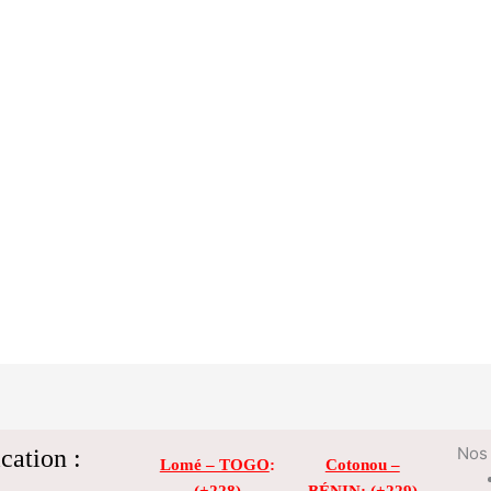
cation :
Nos 
Lomé – TOGO
:
Cotonou –