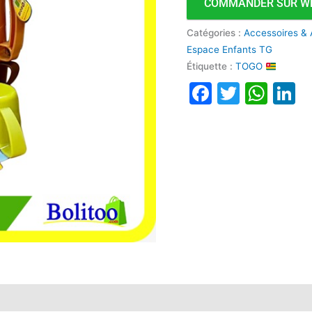
COMMANDER SUR W
Catégories :
Accessoires & 
Espace Enfants TG
Étiquette :
TOGO
Faceboo
Twitte
Wha
L