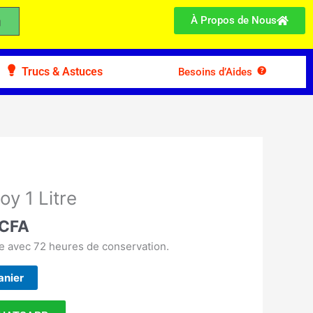
À Propos de Nous
Trucs & Astuces
Besoins d’Aides
Le
prix
y 1 Litre
actuel
CFA
est :
 CFA.
7.000 CFA.
e avec 72 heures de conservation.
anier