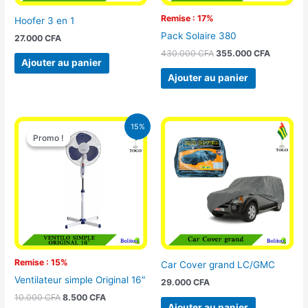
Remise : 17%
Hoofer 3 en 1
Pack Solaire 380
27.000
CFA
430.000
CFA
355.000
CFA
Ajouter au panier
Ajouter au panier
Le
Le
15%
prix
prix
Promo !
Promo !
initial
actuel
était :
est :
10.000 CFA.
8.500 CFA.
Remise : 15%
Car Cover grand LC/GMC
Ventilateur simple Original 16″
29.000
CFA
10.000
CFA
8.500
CFA
Ajouter au panier