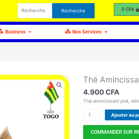
Amincissant
Recherche
0
CFA
Recherche
pour :
Business
Nos Services
Thé Amincissa
quantité
de
4.900
CFA
Thé
Amincissant
Thé amincissant plat, dét
Ajouter au p
COMMANDER SUR W