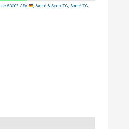
s de 5000F CFA
,
Santé & Sport TG
,
Santé TG
,
k
r
tsApp
inkedIn