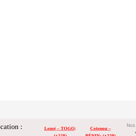
cation :
Nos 
Lomé – TOGO
:
Cotonou –
(+228)
BÉNIN
: (+229)