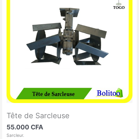
de
Sarcleuse
Tête de Sarcleuse
55.000
CFA
Sarcleur.