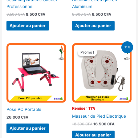
Professionnel
Aluminium
9.500
CFA
8.500
CFA
9.900
CFA
6.500
CFA
Ajouter au panier
Ajouter au panier
Le
Le
11%
prix
prix
Promo !
Promo !
initial
actuel
était :
est :
18.500 CFA.
16.500 CFA.
Remise : 11%
Pose PC Portable
Masseur de Pied Électrique
26.000
CFA
18.500
CFA
16.500
CFA
Ajouter au panier
Ajouter au panier