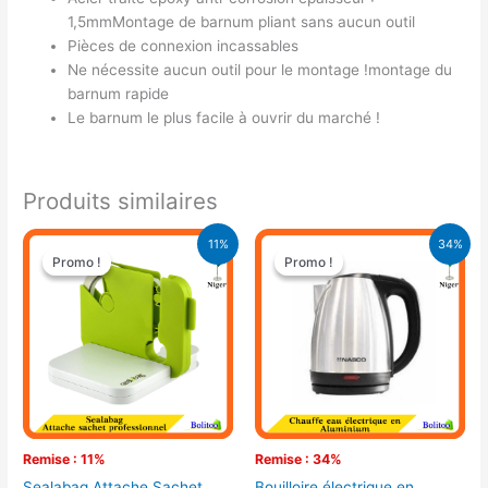
1,5mmMontage de barnum pliant sans aucun outil
Pièces de connexion incassables
Ne nécessite aucun outil pour le montage !montage du
barnum rapide
Le barnum le plus facile à ouvrir du marché !
Produits similaires
Le
Le
Le
Le
11%
34%
prix
prix
prix
prix
Promo !
Promo !
Promo !
Promo !
initial
actuel
initial
actuel
était :
est :
était :
est :
9.500 CFA.
8.500 CFA.
9.900 CFA.
6.500 CFA.
Remise : 11%
Remise : 34%
Sealabag Attache Sachet
Bouilloire électrique en