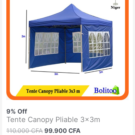
était :
est :
Canopy
110.000 CFA.
99.900 CFA.
Pliable
3x3m
9% Off
Tente Canopy Pliable 3x3m
110.000
CFA
99.900
CFA