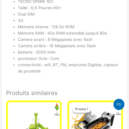
TECNO SPARK 10C
Taille : 6,6 Pouces HD+
Dual SIM
4G
Mémoire interne : 128 Go ROM
Mémoire RAM : 4Go RAM extensible jusqu’à 8Go
Camera avant : 8 Mégapixels avec flash
Caméra arrière : 16 Mégapixels avec flash
Batterie : 5000 mAh
pocesseur Octa- Core
connectivité : wifi, BT, FM, emprunte Digitale, capteur
de proximité
Produits similaires
Le
Le
5%
prix
prix
Promo !
Promo !
initial
actuel
était :
est :
39.000 CFA.
37.000 CFA.