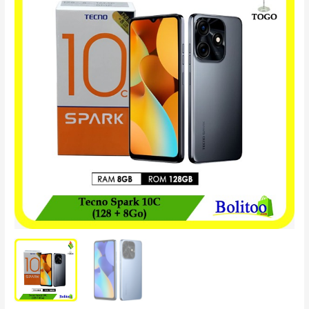
Spark
10C
(128
+
8Go)