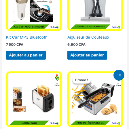
Kit Car MP3 Bluetooth
Aiguiseur de Couteaux
7.500
CFA
6.900
CFA
Ajouter au panier
Ajouter au panier
Le
Le
5%
prix
prix
Promo !
Promo !
initial
actuel
était :
est :
39.000 CFA.
37.000 CFA.