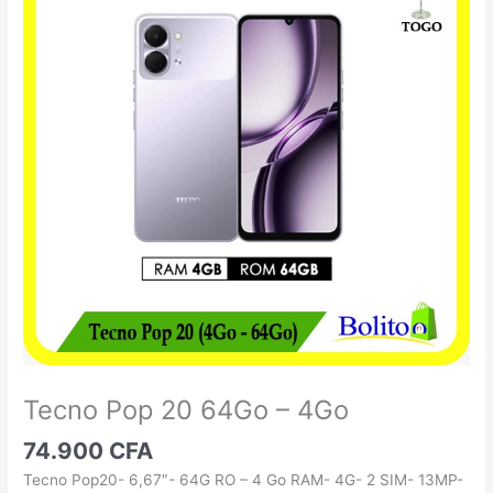
Pop
20
64Go
-
4Go
Tecno Pop 20 64Go – 4Go
74.900
CFA
Tecno Pop20- 6,67″- 64G RO – 4 Go RAM- 4G- 2 SIM- 13MP-