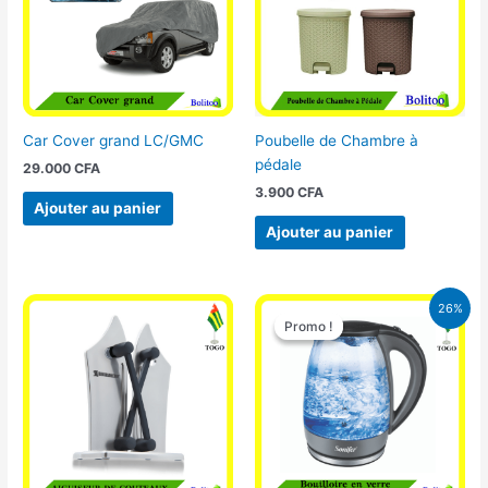
Car Cover grand LC/GMC
Poubelle de Chambre à
pédale
29.000
CFA
3.900
CFA
Ajouter au panier
Ajouter au panier
Le
Le
26%
prix
prix
Promo !
Promo !
initial
actuel
était :
est :
16.900 CFA.
12.500 CFA.