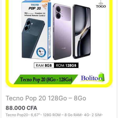
Pop
20
128Go
-
8Go
Tecno Pop 20 128Go – 8Go
88.000
CFA
Tecno Pop20- 6,67″- 128G ROM – 8 Go RAM- 4G- 2 SIM-