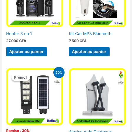
Hoofer 3 en 1
Kit Car MP3 Bluetooth
27.000
CFA
7.500
CFA
Ajouter au panier
Ajouter au panier
Le
Le
30%
prix
prix
Promo !
Promo !
initial
actuel
était :
est :
50.000 CFA.
35.000 CFA.
Remise : 30%
Aiguiseur de Couteaux