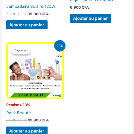
Lampadaire Solaire 120W
6.900
CFA
50.000
CFA
35.000
CFA
Ajouter au panier
Ajouter au panier
Le
Le
23%
prix
prix
Promo !
Promo !
initial
actuel
était :
est :
65.000 CFA.
49.900 CFA.
Remise : 23%
Pack Beauté
65.000
CFA
49.900
CFA
Ajouter au panier