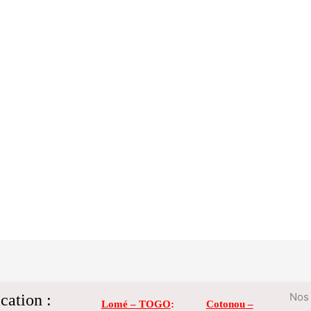
cation :
Nos 
Lomé – TOGO
:
Cotonou –