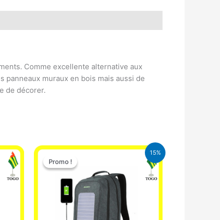
iments. Comme excellente alternative aux
es panneaux muraux en bois mais aussi de
e de décorer.
Le
Le
15%
prix
prix
Promo !
Promo !
initial
actuel
était :
est :
29.500 CFA.
25.000 CFA.