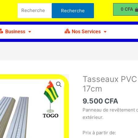
PVC
Recherche
0
CFA
Recherche
-
pour :
Planche
PVC
Business
Nos Services
290
x
17cm
Tasseaux PVC 
quantité
de
17cm
Tasseaux
PVC
9.500
CFA
-
Panneau de revêtement d
Planche
extérieur.
PVC
290
Prix à partir de:
x