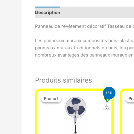
Description
Avis (0)
Panneau de revêtement décoratif Tasseau de 
Les panneaux muraux composites bois-plastiqu
panneaux muraux traditionnels en bois, les p
nombreux avantages des panneaux muraux en co
Produits similaires
Le
Le
15%
prix
prix
Promo !
Promo !
Pr
Pr
initial
actuel
était :
est :
10.000 CFA.
8.500 CFA.