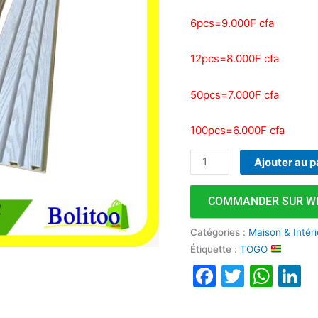
17cm
6pcs=9.000F cfa
12pcs=8.000F cfa
50pcs=7.000F cfa
100pcs=6.000F cfa
Ajouter au p
COMMANDER SUR W
Catégories :
Maison & Intér
Étiquette :
TOGO
Faceboo
Twitte
Wha
L