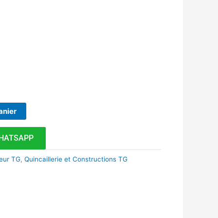
anier
HATSAPP
ieur TG
,
Quincaillerie et Constructions TG
k
r
tsApp
inkedIn