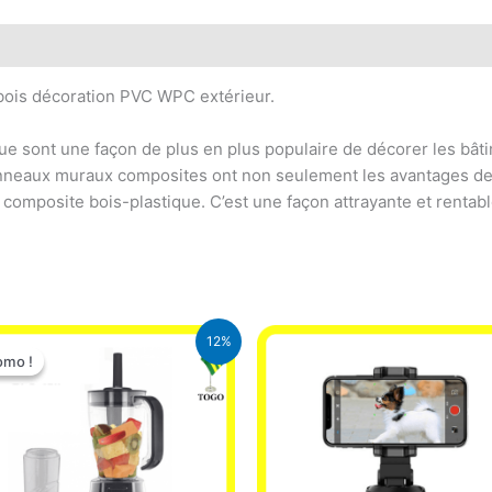
bois décoration PVC WPC extérieur.
e sont une façon de plus en plus populaire de décorer les bât
anneaux muraux composites ont non seulement les avantages d
mposite bois-plastique. C’est une façon attrayante et rentabl
Le
Le
12%
prix
prix
omo !
omo !
initial
actuel
était :
est :
25.000 CFA.
22.000 CFA.