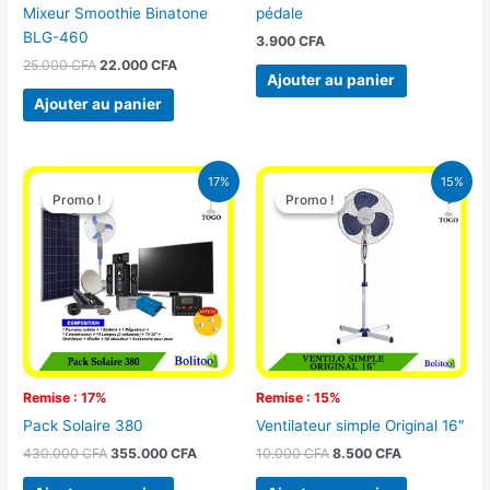
pédale
Mixeur Smoothie Binatone
BLG-460
3.900
CFA
25.000
CFA
22.000
CFA
Ajouter au panier
Ajouter au panier
Le
Le
Le
Le
17%
15%
prix
prix
prix
prix
Promo !
Promo !
Promo !
Promo !
initial
actuel
initial
actuel
était :
est :
était :
est :
430.000 CFA.
355.000 CFA.
10.000 CFA.
8.500 CFA.
Remise : 17%
Remise : 15%
Pack Solaire 380
Ventilateur simple Original 16″
430.000
CFA
355.000
CFA
10.000
CFA
8.500
CFA