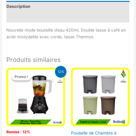
Description
Avis (0)
Nouvelle mode bouteille d’eau 420ml, Double tasse à café en
acier inoxydable avec corde, tasse Thermos.
Produits similaires
Le
Le
12%
prix
prix
Promo !
Promo !
initial
actuel
était :
est :
25.000 CFA.
22.000 CFA.
Remise : 12%
Poubelle de Chambre à