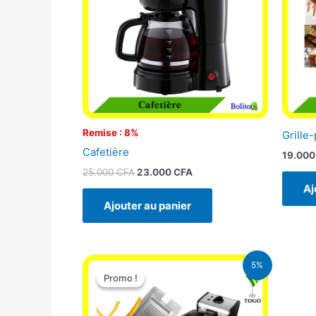
Remise : 8%
Grille-
Cafetière
19.00
25.000
CFA
23.000
CFA
Aj
Ajouter au panier
Le
Le
5%
prix
prix
Promo !
Promo !
initial
actuel
était :
est :
39.000 CFA.
37.000 CFA.