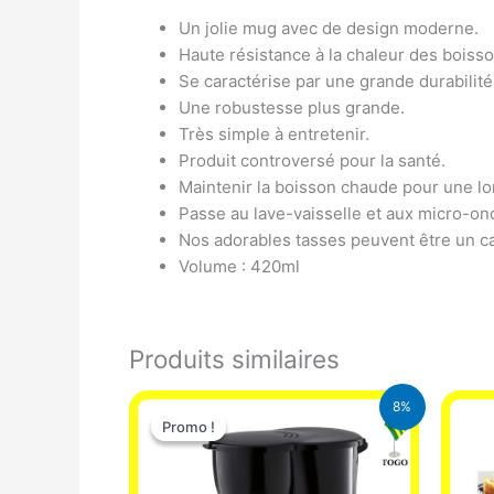
Un jolie mug avec de design moderne.
Haute résistance à la chaleur des boiss
Se caractérise par une grande durabilité
Une robustesse plus grande.
Très simple à entretenir.
Produit controversé pour la santé.
Maintenir la boisson chaude pour une l
Passe au lave-vaisselle et aux micro-on
Nos adorables tasses peuvent être un ca
Volume : 420ml
Produits similaires
Le
Le
8%
prix
prix
Promo !
Promo !
initial
actuel
était :
est :
25.000 CFA.
23.000 CFA.