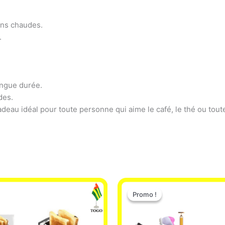
ons chaudes.
.
ongue durée.
des.
deau idéal pour toute personne qui aime le café, le thé ou tout
Le
Le
prix
prix
Promo !
Promo !
initial
actuel
était :
est :
65.000 CFA.
49.900 