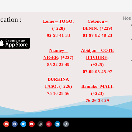
cation :
Nos 
Lomé – TOGO
:
Cotonou –
(+228)
BÉNIN
: (+229)
92-58-41-33
01-97-82-48-23
Niamey –
Abidjan – COTE
NIGER
: (+227)
D’IVOIRE
:
85 22 22 49
(+225)
07-09-05-45-97
BURKINA
FASO
: (+226)
Bamako- MALI
:
75 10 28 56
(+223)
76-26-38-29
E
F
T
Y
I
P
L
T
n
a
w
o
n
i
i
i
v
c
i
u
s
n
n
k
e
e
t
t
t
t
k
t