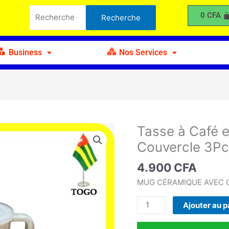
à
Recherche
0
CFA
Recherche
Café
pour :
en
Céramique
Business
Nos Services
Dessin
avec
Couvercle
3Pcs
B
Tasse à Café 
quantité
de
Couvercle 3Pc
Tasse
à
4.900
CFA
Café
MUG CÉRAMIQUE AVEC 
en
Céramique
Ajouter au p
Dessin
avec