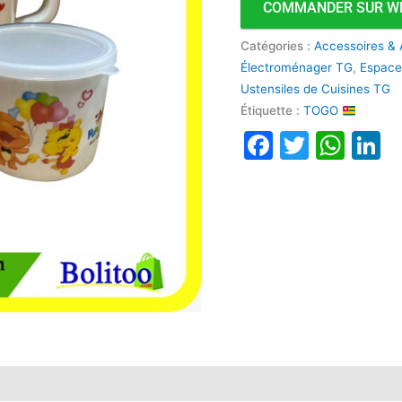
COMMANDER SUR W
Couvercle
3Pcs
Catégories :
Accessoires & 
B
Électroménager TG
,
Espace
Ustensiles de Cuisines TG
Étiquette :
TOGO
Faceboo
Twitte
Wha
L