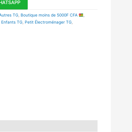
HATSAPP
Autres TG
,
Boutique moins de 5000F CFA
,
 Enfants TG
,
Petit Électroménager TG
,
k
r
tsApp
inkedIn