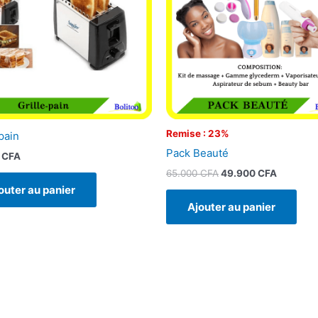
Remise : 23%
pain
Pack Beauté
0
CFA
65.000
CFA
49.900
CFA
outer au panier
Ajouter au panier