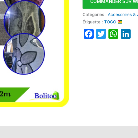
COMMANDER SUR W
Catégories :
Accessoires & 
Étiquette :
TOGO
Faceboo
Twitte
Wha
L