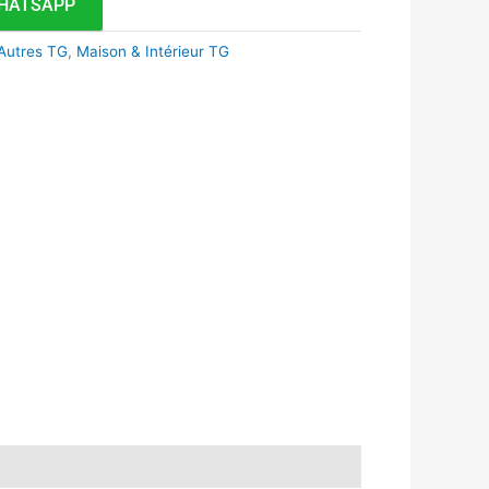
HATSAPP
Autres TG
,
Maison & Intérieur TG
k
r
tsApp
inkedIn