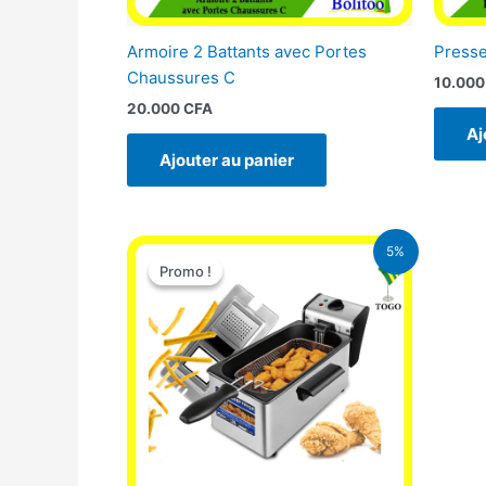
Armoire 2 Battants avec Portes
Presse
Chaussures C
10.00
20.000
CFA
Aj
Ajouter au panier
Le
Le
5%
prix
prix
Promo !
Promo !
initial
actuel
était :
est :
39.000 CFA.
37.000 CFA.