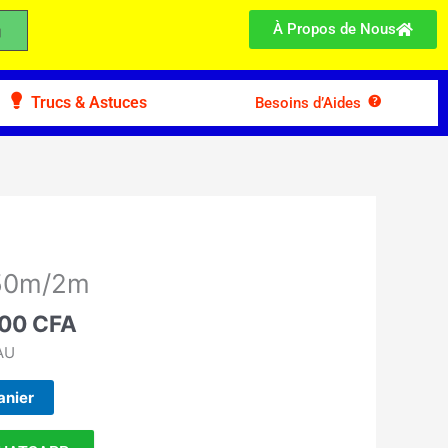
À Propos de Nous
Trucs & Astuces
Besoins d’Aides
Le
prix
,50m/2m
l
actuel
:
000
CFA
est :
00 CFA.
35.000 CFA.
AU
anier