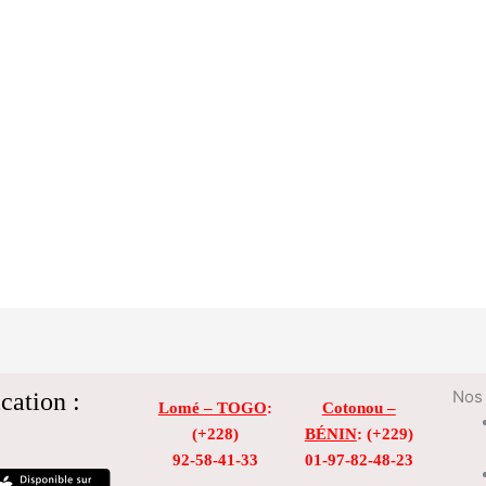
cation :
Nos 
Lomé – TOGO
:
Cotonou –
(+228)
BÉNIN
: (+229)
92-58-41-33
01-97-82-48-23