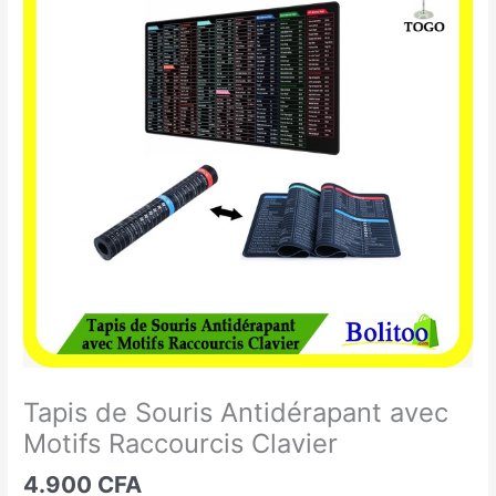
de
Souris
Antidérapant
avec
Motifs
Raccourcis
Clavier
Tapis de Souris Antidérapant avec
Motifs Raccourcis Clavier
4.900
CFA