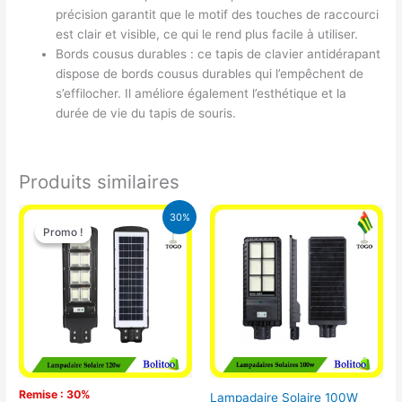
précision garantit que le motif des touches de raccourci
est clair et visible, ce qui le rend plus facile à utiliser.
Bords cousus durables : ce tapis de clavier antidérapant
dispose de bords cousus durables qui l’empêchent de
s’effilocher. Il améliore également l’esthétique et la
durée de vie du tapis de souris.
Produits similaires
Le
Le
30%
prix
prix
Promo !
Promo !
initial
actuel
était :
est :
50.000 CFA.
35.000 CFA.
Remise : 30%
Lampadaire Solaire 100W