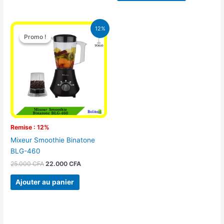
Le
Le
12%
prix
prix
Promo !
Promo !
initial
actuel
était :
est :
25.000 CFA.
22.000 CFA.
Remise : 12%
Mixeur Smoothie Binatone
BLG-460
25.000
CFA
22.000
CFA
Ajouter au panier