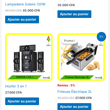
Lampadaire Solaire 120W
35.000
CFA
50.000
CFA
35.000
CFA
Ajouter au panier
Ajouter au panier
Le
Le
5%
prix
prix
Promo !
Promo !
initial
actuel
était :
est :
39.000 CFA.
37.000 CFA.
Remise : 5%
Hoofer 3 en 1
Friteuse Électrique 3L
27.000
CFA
39.000
CFA
37.000
CFA
Ajouter au panier
Ajouter au panier