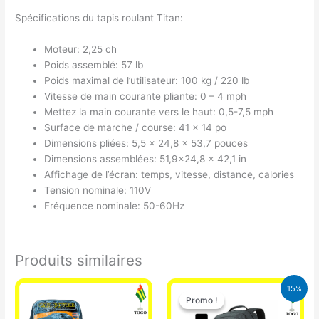
Spécifications du tapis roulant Titan:
Moteur: 2,25 ch
Poids assemblé: 57 lb
Poids maximal de l’utilisateur: 100 kg / 220 lb
Vitesse de main courante pliante: 0 – 4 mph
Mettez la main courante vers le haut: 0,5-7,5 mph
Surface de marche / course: 41 x 14 po
Dimensions pliées: 5,5 x 24,8 x 53,7 pouces
Dimensions assemblées: 51,9×24,8 x 42,1 in
Affichage de l’écran: temps, vitesse, distance, calories
Tension nominale: 110V
Fréquence nominale: 50-60Hz
Produits similaires
Le
Le
15%
prix
prix
Promo !
Promo !
initial
actuel
était :
est :