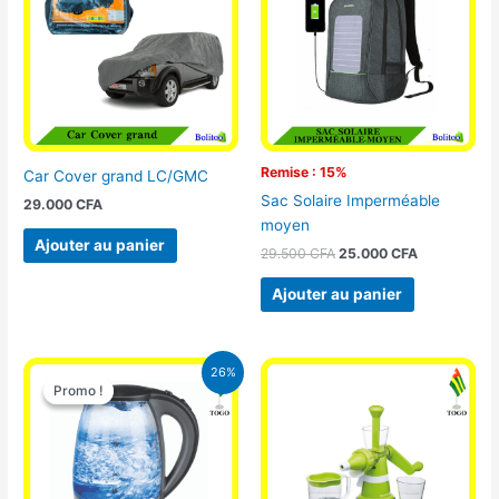
29.500 CFA.
25.000 CFA
Remise : 15%
Car Cover grand LC/GMC
Sac Solaire Imperméable
29.000
CFA
moyen
Ajouter au panier
29.500
CFA
25.000
CFA
Ajouter au panier
Le
Le
26%
prix
prix
Promo !
Promo !
initial
actuel
était :
est :
16.900 CFA.
12.500 CFA.