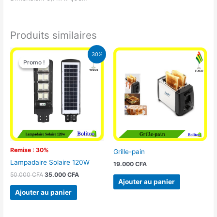
Produits similaires
Le
Le
30%
prix
prix
Promo !
Promo !
initial
actuel
était :
est :
50.000 CFA.
35.000 CFA.
Remise : 30%
Grille-pain
Lampadaire Solaire 120W
19.000
CFA
50.000
CFA
35.000
CFA
Ajouter au panier
Ajouter au panier