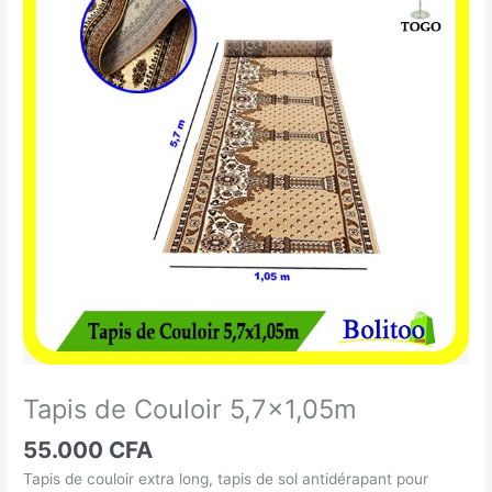
de
Couloir
5,7x1,05m
Tapis de Couloir 5,7×1,05m
55.000
CFA
Tapis de couloir extra long, tapis de sol antidérapant pour