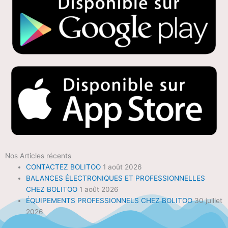
Nos Articles récents
CONTACTEZ BOLITOO
1 août 2026
BALANCES ÉLECTRONIQUES ET PROFESSIONNELLES
CHEZ BOLITOO
1 août 2026
ÉQUIPEMENTS PROFESSIONNELS CHEZ BOLITOO
30 juillet
2026