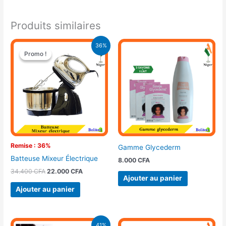
Produits similaires
Le
Le
36%
prix
prix
Promo !
Promo !
initial
actuel
était :
est :
34.400 CFA.
22.000 CFA.
Remise : 36%
Gamme Glycederm
Batteuse Mixeur Électrique
8.000
CFA
34.400
CFA
22.000
CFA
Ajouter au panier
Ajouter au panier
Le
Le
41%