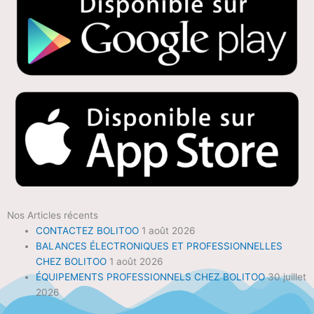
Nos Articles récents
CONTACTEZ BOLITOO
1 août 2026
BALANCES ÉLECTRONIQUES ET PROFESSIONNELLES
CHEZ BOLITOO
1 août 2026
ÉQUIPEMENTS PROFESSIONNELS CHEZ BOLITOO
30 juillet
2026