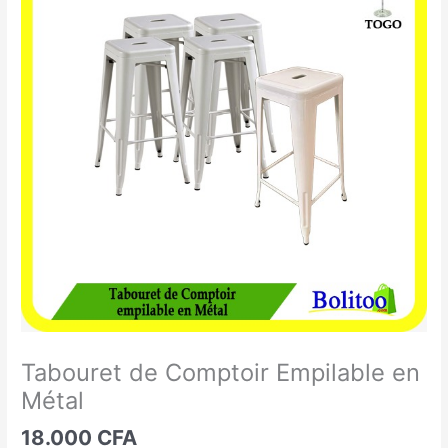
de
Comptoir
Empilable
en
Métal
Tabouret de Comptoir Empilable en
Métal
18.000
CFA