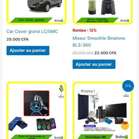
Remise : 12%
Car Cover grand LC/GMC
Mixeur Smoothie Binatone
29.000
CFA
BLS-360
Ajouter au panier
25.000
CFA
22.000
CFA
Ajouter au panier
Le
Le
17%
prix
prix
Promo !
Promo !
initial
actuel
était :
est :
430.000 CFA.
355.000 