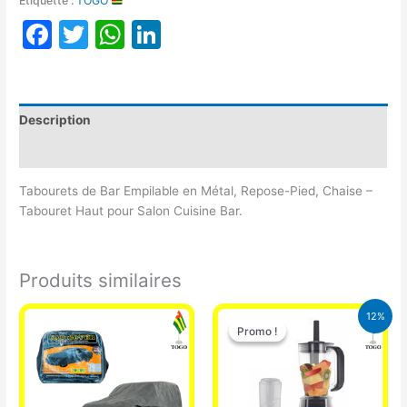
Étiquette :
TOGO
Facebook
Twitter
WhatsApp
LinkedIn
Description
Avis (0)
Tabourets de Bar Empilable en Métal, Repose-Pied, Chaise –
Tabouret Haut pour Salon Cuisine Bar.
Produits similaires
Le
Le
12%
prix
prix
Promo !
Promo !
initial
actuel
était :
est :
25.000 CFA.
22.000 CFA