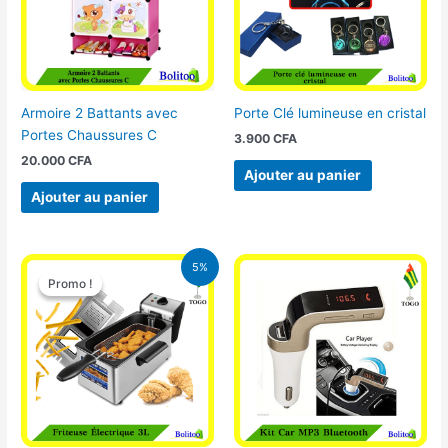
Armoire 2 Battants avec
Porte Clé lumineuse en cristal
Portes Chaussures C
3.900
CFA
20.000
CFA
Ajouter au panier
Ajouter au panier
Le
Le
5%
prix
prix
Promo !
Promo !
initial
actuel
était :
est :
39.000 CFA.
37.000 CFA.