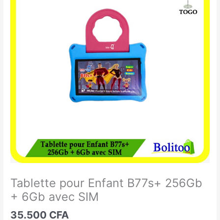
pour
Enfant
B77s+
256Gb
+
6Gb
avec
SIM
Tablette pour Enfant B77s+ 256Gb
+ 6Gb avec SIM
35.500
CFA