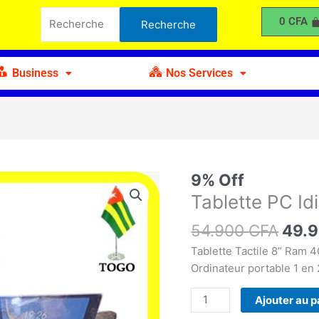
était :
est :
PC
Recherche
0
CFA
Recherche
54.900 CFA.
49.900 CFA.
Idino
pour :
i8
64Go
Business
Nos Services
Le
9% Off
quantité
prix
de
Tablette PC Id
initia
Tablette
54.900
CFA
était
49.
PC
54.9
Idino
Tablette Tactile 8” Ram 
i8
Ordinateur portable 1 en 
64Go
Ajouter au p