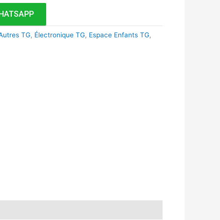
HATSAPP
Autres TG
,
Électronique TG
,
Espace Enfants TG
,
k
r
tsApp
inkedIn