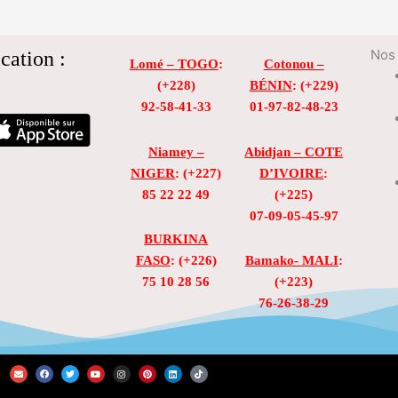
cation :
Nos 
Lomé – TOGO
:
Cotonou –
(+228)
BÉNIN
: (+229)
92-58-41-33
01-97-82-48-23
Niamey –
Abidjan – COTE
NIGER
: (+227)
D’IVOIRE
:
85 22 22 49
(+225)
07-09-05-45-97
BURKINA
FASO
: (+226)
Bamako- MALI
:
75 10 28 56
(+223)
76-26-38-29
E
F
T
Y
I
P
L
T
n
a
w
o
n
i
i
i
v
c
i
u
s
n
n
k
e
e
t
t
t
t
k
t