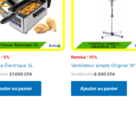
 : 5%
Remise : 15%
se Électrique 3L
Ventilateur simple Original 16″
0
CFA
37.000
CFA
10.000
CFA
8.500
CFA
outer au panier
Ajouter au panier