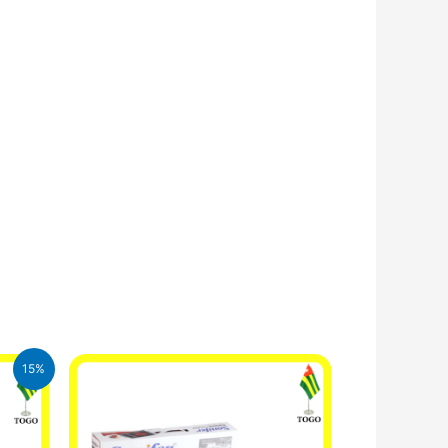
15%
.