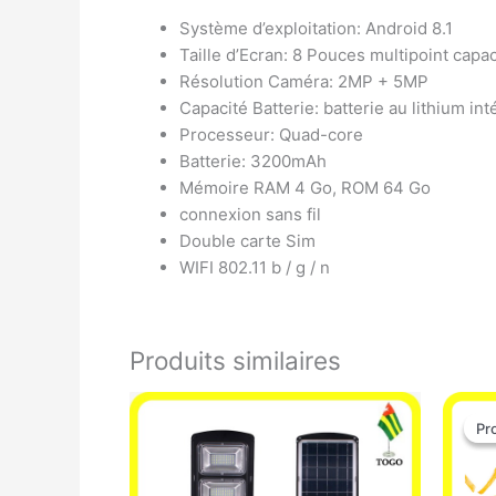
Système d’exploitation: Android 8.1
Taille d’Ecran: 8 Pouces multipoint capaci
Résolution Caméra: 2MP + 5MP
Capacité Batterie: batterie au lithium in
Processeur: Quad-core
Batterie: 3200mAh
Mémoire RAM 4 Go, ROM 64 Go
connexion sans fil
Double carte Sim
WIFI 802.11 b / g / n
Produits similaires
Pr
Pr