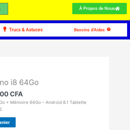
À Propos de Nous
Trucs & Astuces
Besoins d’Aides
Le
prix
ino i8 64Go
l
actuel
 :
900
CFA
est :
00 CFA.
49.900 CFA.
4Go + Mémoire 64Go – Android 8.1 Tablette
2.
anier